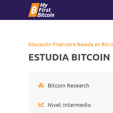
Educación Financiera Basada en Bitc
ESTUDIA BITCOIN 
Bitcoin Research
Nivel: Intermedio