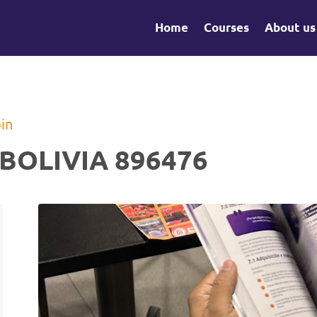
Home
Courses
About us
oin
BOLIVIA 896476