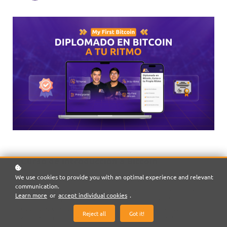
Curso de introducción a Bitcoin
We use cookies to provide you with an optimal experience and relevant
¿Tienes curiosidad sobre Bitcoin pero no sabes por dónde
communication.
empezar? Este curso explora los problemas del sistema monetario
Learn more
or
accept individual cookies
.
actual y muestra por qué se creó Bitcoin como una solución.
Obtendrás una visión clara de cómo funciona Bitcoin, cubriendo lo
Reject all
Got it!
esencial: cómo se realizan las transacciones, cómo mantener tu
Bitcoin seguro y cómo empezar a usarlo en el mundo real. Ya sea